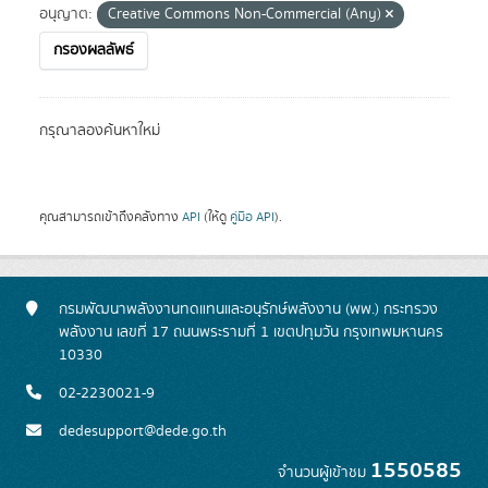
อนุญาต:
Creative Commons Non-Commercial (Any)
กรองผลลัพธ์
กรุณาลองค้นหาใหม่
คุณสามารถเข้าถึงคลังทาง
API
(ให้ดู
คู่มือ API
).
กรมพัฒนาพลังงานทดแทนและอนุรักษ์พลังงาน (พพ.) กระทรวง
พลังงาน เลขที่ 17 ถนนพระรามที่ 1 เขตปทุมวัน กรุงเทพมหานคร
10330
02-2230021-9
dedesupport@dede.go.th
1550585
จำนวนผู้เข้าชม