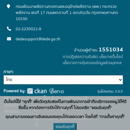
กรมพัฒนาพลังงานทดแทนและอนุรักษ์พลังงาน (พพ.) กระทรวง
พลังงาน เลขที่ 17 ถนนพระรามที่ 1 เขตปทุมวัน กรุงเทพมหานคร
10330
02-2230021-9
dedesupport@dede.go.th
1551034
จำนวนผู้เข้าชม
การปฏิเสธความรับผิด
นโยบายเว็บไซต์
นโยบายการคุ้มครองข้อมูลส่วนบุคคล
ภาษา
Powered by:
รุ่นโปรแกรม: 3.0.0
สนับสนุนระบบ Thai-GDC โดย สำนักงานสถิติแห่งชาติ
วันที่: 2025-05-
x
เว็บไซต์นี้ใช้ "คุกกี้" เพื่อวัตถุประสงค์ในการพัฒนาการเข้าถึงบริการของผู้ใช้ให้ดี
เว็บไซต์ที่
19
ยิ่งขึ้น หากต้องการเปิดใช้งานคุกกี้ โปรดคลิก "ยอมรับคุกกี้"
ระบบบัญชีข้อมูลภาครัฐ
เกี่ยวข้อง:
คุณสามารถถอนการยินยอมของคุณได้ตลอดเวลา โดยไปที่ "การตั้งค่าคุกกี้"
บริการนามานุกรมบัญชีข้อมูลภาค
รัฐ
ยอมรับคุกกี้