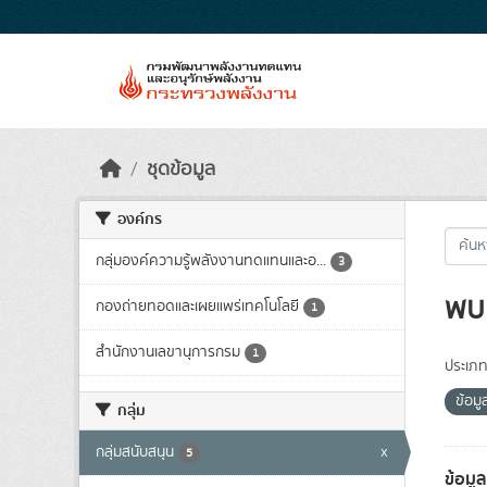
Skip to main content
ชุดข้อมูล
องค์กร
กลุ่มองค์ความรู้พลังงานทดแทนและอ...
3
พบ 
กองถ่ายทอดและเผยแพร่เทคโนโลยี
1
สำนักงานเลขานุการกรม
1
ประเภท
ข้อม
กลุ่ม
กลุ่มสนับสนุน
x
5
ข้อมู