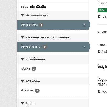
จัดการ
แสดง แท็ค เพิ่มเติม
XLSX
ประเภทชุดข้อมูล
กลุ่
ข้อมูลระเบียน
x
5
รายง
หมวดหมู่ตามธรรมาภิบาลข้อมูล
รายงา
ข้อมูลสาธารณะ
x
5
สำนั
ระดับชั้นข้อมูล
ข้อมู
เปิดเผย
3
ข้อมูล
การเข้าถึง
ที่ได้ร
สาธารณะ
5
กองถ
รูปแบบ