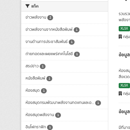
แท็ค
รวบรวม
ข่าวพลังงาน
2
พลังงา
XLSX
ข่าวพลังงานจากหนังสือพิมพ์
1
กลุ่
งานด้านการประชาสัมพันธ์
1
ถ่ายทอดและเผยแพร่เทคโนโลยี
ข้อมู
1
สรปข่าว
1
ห้องสม
สิ่งแวด
หนังสือพิมพ์
1
XLSX
ห้องสมุด
1
กลุ่
ห้องสมุดกรมพัฒนาพลังงานทดแทนและอ...
1
ข้อมู
ห้องสมุดพลังงาน
1
อินโฟกราฟิก
มีีที่
1