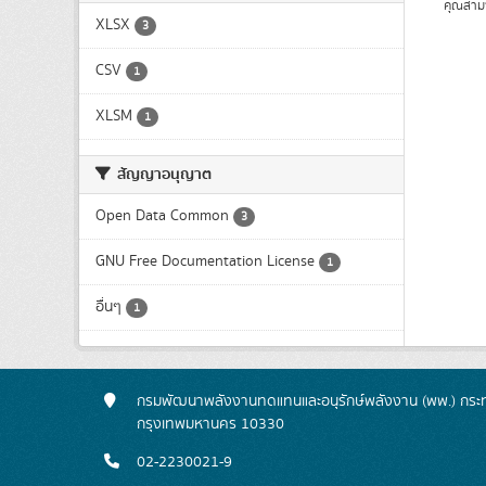
คุณสาม
XLSX
3
CSV
1
XLSM
1
สัญญาอนุญาต
Open Data Common
3
GNU Free Documentation License
1
อื่นๆ
1
กรมพัฒนาพลังงานทดแทนและอนุรักษ์พลังงาน (พพ.) กระทร
กรุงเทพมหานคร 10330
02-2230021-9