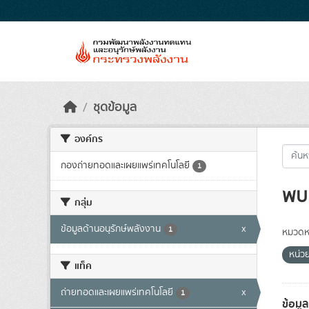
Skip to main content
ชุดข้อมูล
องค์กร
กองถ่ายทอดและเผยแพร่เทคโนโลยี
1
พบ 
กลุ่ม
ข้อมูลด้านอนุรักษ์พลังงาน
x
1
หมวดหม
หน่ว
แท็ค
ถ่ายทอดและเผยแพร่เทคโนโลยี
x
1
ข้อมู