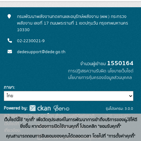
กรมพัฒนาพลังงานทดแทนและอนุรักษ์พลังงาน (พพ.) กระทรวง
พลังงาน เลขที่ 17 ถนนพระรามที่ 1 เขตปทุมวัน กรุงเทพมหานคร
10330
02-2230021-9
dedesupport@dede.go.th
1550164
จำนวนผู้เข้าชม
การปฏิเสธความรับผิด
นโยบายเว็บไซต์
นโยบายการคุ้มครองข้อมูลส่วนบุคคล
ภาษา
Powered by:
รุ่นโปรแกรม: 3.0.0
สนับสนุนระบบ Thai-GDC โดย สำนักงานสถิติแห่งชาติ
วันที่: 2025-05-
x
เว็บไซต์นี้ใช้ "คุกกี้" เพื่อวัตถุประสงค์ในการพัฒนาการเข้าถึงบริการของผู้ใช้ให้ดี
เว็บไซต์ที่
19
ยิ่งขึ้น หากต้องการเปิดใช้งานคุกกี้ โปรดคลิก "ยอมรับคุกกี้"
ระบบบัญชีข้อมูลภาครัฐ
เกี่ยวข้อง:
คุณสามารถถอนการยินยอมของคุณได้ตลอดเวลา โดยไปที่ "การตั้งค่าคุกกี้"
บริการนามานุกรมบัญชีข้อมูลภาค