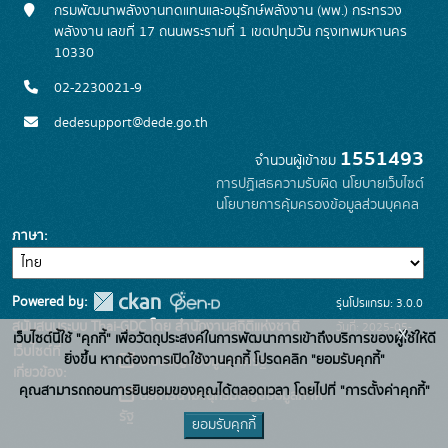
กรมพัฒนาพลังงานทดแทนและอนุรักษ์พลังงาน (พพ.) กระทรวง
พลังงาน เลขที่ 17 ถนนพระรามที่ 1 เขตปทุมวัน กรุงเทพมหานคร
10330
02-2230021-9
dedesupport@dede.go.th
1551493
จำนวนผู้เข้าชม
การปฏิเสธความรับผิด
นโยบายเว็บไซต์
นโยบายการคุ้มครองข้อมูลส่วนบุคคล
ภาษา
Powered by:
รุ่นโปรแกรม: 3.0.0
สนับสนุนระบบ Thai-GDC โดย สำนักงานสถิติแห่งชาติ
วันที่: 2025-05-
x
เว็บไซต์นี้ใช้ "คุกกี้" เพื่อวัตถุประสงค์ในการพัฒนาการเข้าถึงบริการของผู้ใช้ให้ดี
เว็บไซต์ที่
19
ยิ่งขึ้น หากต้องการเปิดใช้งานคุกกี้ โปรดคลิก "ยอมรับคุกกี้"
ระบบบัญชีข้อมูลภาครัฐ
เกี่ยวข้อง:
คุณสามารถถอนการยินยอมของคุณได้ตลอดเวลา โดยไปที่ "การตั้งค่าคุกกี้"
บริการนามานุกรมบัญชีข้อมูลภาค
รัฐ
ยอมรับคุกกี้