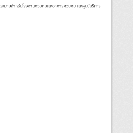
ามกฏหมายสำหรับโรงงานควบคุมและอาคารควบคุม และศูนย์บริการ