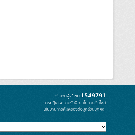
1549791
จำนวนผู้เข้าชม
การปฏิเสธความรับผิด
นโยบายเว็บไซต์
นโยบายการคุ้มครองข้อมูลส่วนบุคคล