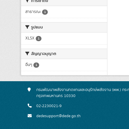
การเข้าถึง
สาธารณะ
1
รูปแบบ
XLSX
1
สัญญาอนุญาต
อื่นๆ
1
กรมพัฒนาพลังงานทดแทนและอนุรักษ์พลังงาน (พพ.) กระทร
กรุงเทพมหานคร 10330
02-2230021-9
dedesupport@dede.go.th