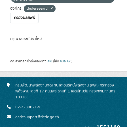
องค์กร:
dederesearch
กรองผลลัพธ์
กรุณาลองค้นหาใหม่
คุณสามารถเข้าถึงคลังทาง
API
(ให้ดู
คู่มือ API
).
กรมพัฒนาพลังงานทดแทนและอนุรักษ์พลังงาน (พพ.) กระทรวง
พลังงาน เลขที่ 17 ถนนพระรามที่ 1 เขตปทุมวัน กรุงเทพมหานคร
10330
02-2230021-9
dedesupport@dede.go.th